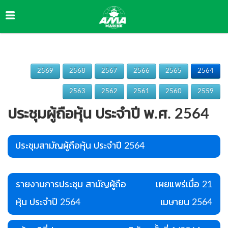
2569
2568
2567
2566
2565
2564
✅ คุกกี้ที่จำเป็น (Necessary)
2563
2562
2561
2560
2559
จำเป็นสำหรับการทำงานหลักของเว็บไซต์ เช่น session, ความปลอดภัย ไม่สามารถปิดได้
ประชุมผู้ถือหุ้น ประจำปี พ.ศ. 2564
📊 คุกกี้วิเคราะห์ (Analytics)
ช่วยให้เราเข้าใจพฤติกรรมผู้ใช้งาน เพื่อปรับปรุงเว็บไซต์ เช่น Google Analytics
ประชุมสามัญผู้ถือหุ้น ประจำปี 2564
📣 คุกกี้การตลาด (Marketing)
รายงานการประชุม สามัญผู้ถือ
เผยแพร่เมื่อ 21
ใช้สำหรับติดตามพฤติกรรมเพื่อแสดงโฆษณาที่เกี่ยวข้อง เช่น Facebook Pixel
หุ้น ประจำปี 2564
เมษายน 2564
บันทึกการตั้งค่า
ยอมรับทั้งหมด